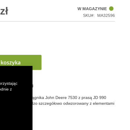
zł
W MAGAZYNIE
SKU
MA32596
 koszyka
orzystając
 LISTY ŻYCZEŃ
odnie z
 kolekcjonerski ciągnika
John Deere 7530 z prasą JD 990
u w skali 1:87. Bardzo szczegółowo odwzorowany z elementami
ucznego.
k
senger