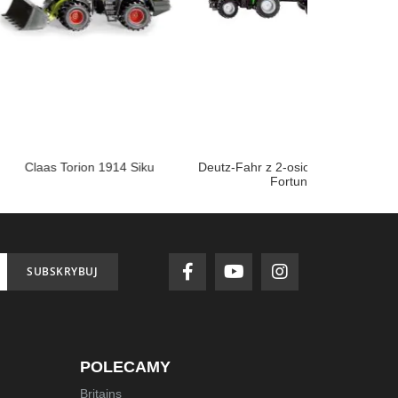
on 1914 Siku
Deutz-Fahr z 2-osiową przyczepą
Fendt 726 Var
Fortuna
SUBSKRYBUJ
POLECAMY
Britains