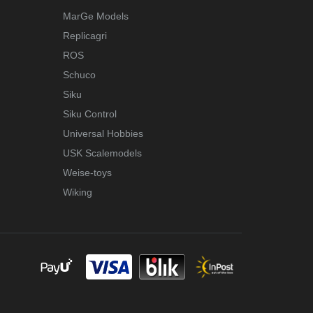
MarGe Models
Replicagri
ROS
Schuco
Siku
Siku Control
Universal Hobbies
USK Scalemodels
Weise-toys
Wiking