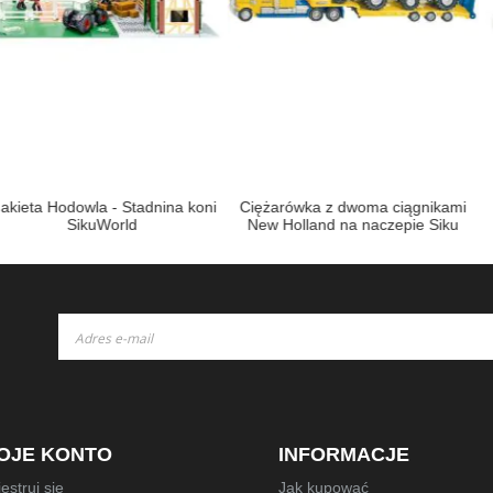
- Stadnina koni
Ciężarówka z dwoma ciągnikami
Claas Tori
orld
New Holland na naczepie Siku
1:87
Subskrybuj
nasz
newsletter:
OJE KONTO
INFORMACJE
estruj się
Jak kupować