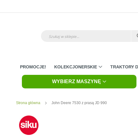
Przejdź
do
treści
Szukaj
PROMOCJE!
KOLEKCJONERSKIE
TRAKTORY D
WYBIERZ MASZYNĘ
Strona główna
John Deere 7530 z prasą JD 990
Skip
to
the
end