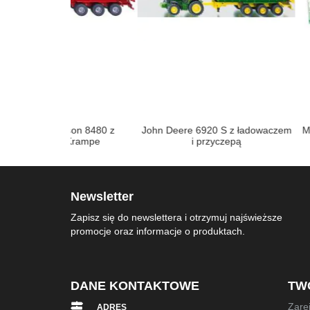
son 8480 z
John Deere 6920 S z ładowaczem
Makieta Hodowla 
 Krampe
i przyczepą
SikuW
Newsletter
Zapisz się do newslettera i otrzymuj najświeższe
promocje oraz informacje o produktach.
DANE KONTAKTOWE
TW
Zarej
ADRES