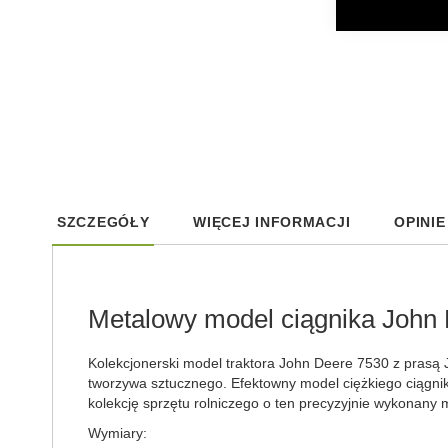
Skip
to
SZCZEGÓŁY
WIĘCEJ INFORMACJI
OPINIE
the
beginning
of
the
images
Metalowy model ciągnika John 
gallery
Kolekcjonerski model traktora John Deere 7530 z prasą 
tworzywa sztucznego. Efektowny model ciężkiego ciągnik
kolekcję sprzętu rolniczego o ten precyzyjnie wykonany 
Wymiary: