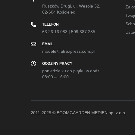
Ruszków Drugi, ul. Wesoła 52,
Zalog
62-604 Kościelec
Twoj
Sch
TELEFON
63 26 16 083
|
509 387 285
Usta
EMAIL
modele@atrexpress.com.pl
GODZINY PRACY
poniedziałku do piątku w godz.
08:00 – 16:00
2011-2025 © BOOMGAARDEN MEDIEN sp. z o.o.