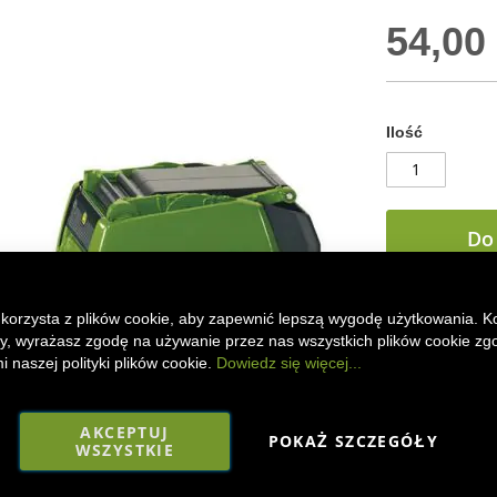
54,00 
Ilość
Do
 korzysta z plików cookie, aby zapewnić lepszą wygodę użytkowania. K
DODAJ DO
ony, wyrażasz zgodę na używanie przez nas wszystkich plików cookie zg
 naszej polityki plików cookie.
Dowiedz się więcej...
Metalowy model
1665 firmy Sik
z tworzywa szt
AKCEPTUJ
POKAŻ SZCZEGÓŁY
WSZYSTKIE
Faceboo
Mes