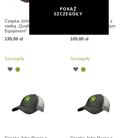
POKAŻ
SZCZEGÓŁY
Czapka John Deere z
Czapka John Deere z
siatką „Quality
siateczką i haftowanym
Equipment”
logo
135,00 zł
105,00 zł
Szczegóły
Szczegóły