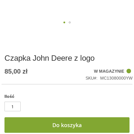
Skip
to
the
beginning
of
Czapka John Deere z logo
the
images
85,00 zł
W MAGAZYNIE
gallery
SKU
MC13080000YW
Ilość
Do koszyka