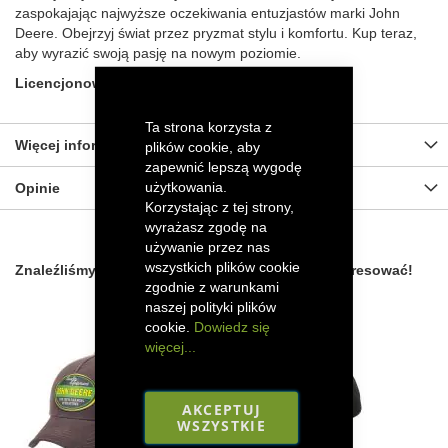
zaspokajając najwyższe oczekiwania entuzjastów marki John
Deere. Obejrzyj świat przez pryzmat stylu i komfortu. Kup teraz,
aby wyrazić swoją pasję na nowym poziomie.
Licencjonowany produkt John Deere.
Ta strona korzysta z
Więcej informacji
plików cookie, aby
zapewnić lepszą wygodę
użytkowania.
Opinie
Korzystając z tej strony,
wyrażasz zgodę na
używanie przez nas
wszystkich plików cookie
Znaleźliśmy inne produkty, które mogą Cię zainteresować!
zgodnie z warunkami
naszej polityki plików
cookie.
Dowiedz się
więcej...
AKCEPTUJ
WSZYSTKIE