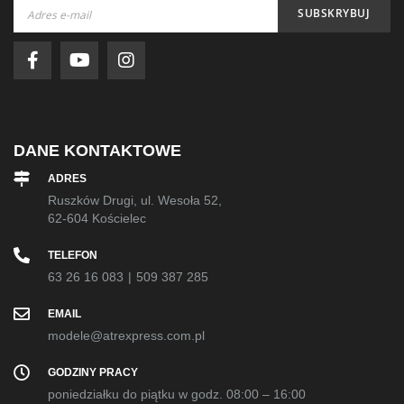
Subskrybuj
SUBSKRYBUJ
nasz
newsletter:
DANE KONTAKTOWE
ADRES
Ruszków Drugi, ul. Wesoła 52,
62-604 Kościelec
TELEFON
63 26 16 083
|
509 387 285
EMAIL
modele@atrexpress.com.pl
GODZINY PRACY
poniedziałku do piątku w godz. 08:00 – 16:00