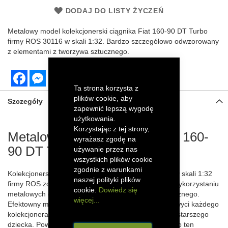
DODAJ DO LISTY ŻYCZEŃ
Metalowy
model kolekcjonerski ciągnika Fiat 160-90 DT Turbo
firmy ROS 30116 w skali 1:32. Bardzo szczegółowo odwzorowany
z elementami z tworzywa sztucznego.
Facebook
Messenger
Ta strona korzysta z
plików cookie, aby
Szczegóły
zapewnić lepszą wygodę
użytkowania.
Korzystając z tej strony,
Metalowy model ciągnika Fiat 160-
wyrażasz zgodę na
90 DT Turbo
używanie przez nas
wszystkich plików cookie
zgodnie z warunkami
Kolekcjonerski model traktoraFiat 160-90 DT Turbo w skali 1:32
naszej polityki plików
firmy ROS został szczegółowo odwzorowany dzięki wykorzystaniu
cookie.
Dowiedz się
metalowych części oraz elementów z tworzywa sztucznego.
więcej...
Efektowny model ciężkiego ciągnika rolniczego zachwyci każdego
kolekcjonera, a także sprawdzi się jako zabawka dla starszego
dziecka. Powiększ swoją kolekcję sprzętu rolniczego o ten