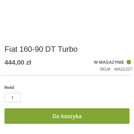
Skip
to
the
beginning
of
Fiat 160-90 DT Turbo
the
images
444,00 zł
W MAGAZYNIE
gallery
SKU
MA31227
Ilość
Do koszyka