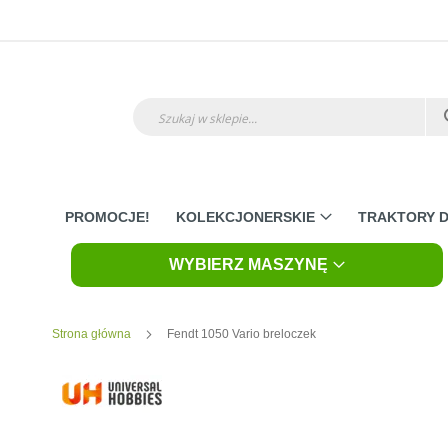
Przejdź
do
treści
Szukaj
PROMOCJE!
KOLEKCJONERSKIE
TRAKTORY D
WYBIERZ MASZYNĘ
Strona główna
Fendt 1050 Vario breloczek
Skip
to
the
end