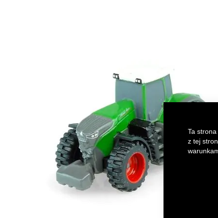
of
the
images
gallery
Ta strona
z tej str
warunkami