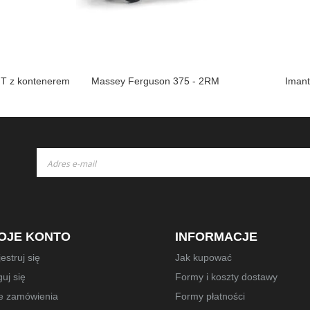
FT z kontenerem
Massey Ferguson 375 - 2RM
Iman
Subskrybuj
nasz
newsletter:
OJE KONTO
INFORMACJE
estruj się
Jak kupować
uj się
Formy i koszty dostawy
e zamówienia
Formy płatności