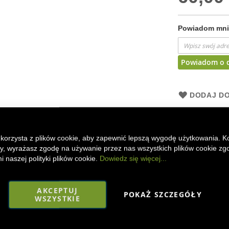
Powiadom mnie
Powiadom o 
DODAJ DO
Fendt 1050 Var
 korzysta z plików cookie, aby zapewnić lepszą wygodę użytkowania. K
Faceboo
Mes
ony, wyrażasz zgodę na używanie przez nas wszystkich plików cookie zg
 naszej polityki plików cookie.
Dowiedz się więcej...
AKCEPTUJ
POKAŻ SZCZEGÓŁY
WSZYSTKIE