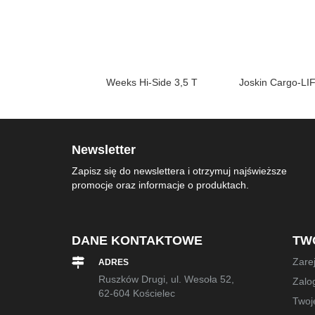
 St. V Edycja
Weeks Hi-Side 3,5 T
Joskin Cargo-LI
wana
Newsletter
Zapisz się do newslettera i otrzymuj najświeższe
promocje oraz informacje o produktach.
DANE KONTAKTOWE
TW
Zarej
ADRES
Ruszków Drugi, ul. Wesoła 52,
Zalog
62-604 Kościelec
Twoj