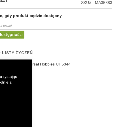
SKU
MA35883
, gdy produkt będzie dostępny.
dostępności
 LISTY ŻYCZEŃ
io breloczek Universal Hobbies
UH5844
orzystając
k
senger
odnie z