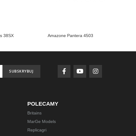
ts 38SX
Amazone Pantera 4503
Massey Fergu
T
SUBSKRYBUJ
POLECAMY
Britains
MarGe Models
Replicagri