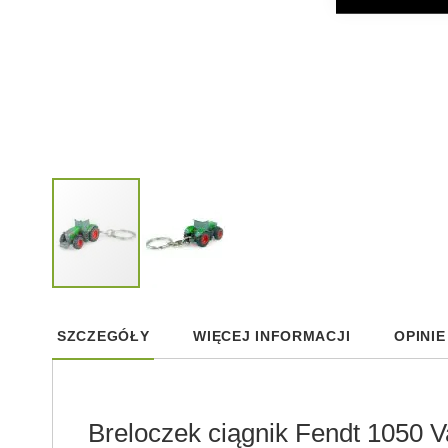
Skip
to
SZCZEGÓŁY
WIĘCEJ INFORMACJI
OPINIE
the
beginning
of
the
images
Breloczek ciągnik Fendt 1050 V
gallery