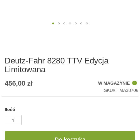
Skip
to
the
beginning
of
Deutz-Fahr 8280 TTV Edycja
the
Limitowana
images
gallery
456,00 zł
W MAGAZYNIE
SKU
MA38706
Ilość
Do koszyka