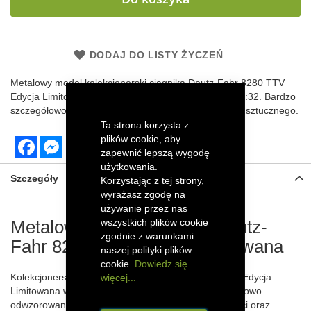
DODAJ DO LISTY ŻYCZEŃ
Metalowy model kolekcjonerski ciągnika Deutz-Fahr 8280 TTV
Edycja Limitowana firmy Schuco 450784800 w skali 1:32. Bardzo
szczegółowo odwzorowany z elementami z tworzywa sztucznego.
Ta strona korzysta z
plików cookie, aby
Facebook
Messenger
zapewnić lepszą wygodę
użytkowania.
Szczegóły
Korzystając z tej strony,
wyrażasz zgodę na
używanie przez nas
Metalowy model ciągnika Deutz-
wszystkich plików cookie
zgodnie z warunkami
Fahr 8280 TTV Edycja Limitowana
naszej polityki plików
cookie.
Dowiedz się
Kolekcjonerski model traktora Deutz-Fahr 8280 TTV Edycja
więcej...
Limitowana w skali 1:32 firmy Schuco został szczegółowo
odwzorowany dzięki wykorzystaniu metalowych części oraz