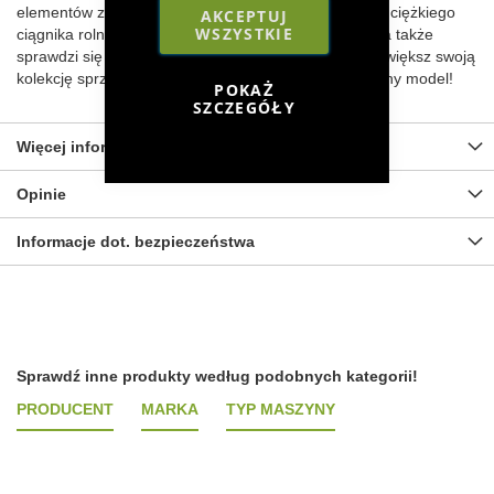
elementów z tworzywa sztucznego. Efektowny model ciężkiego
AKCEPTUJ
WSZYSTKIE
ciągnika rolniczego zachwyci każdego kolekcjonera, a także
sprawdzi się jako zabawka dla starszego dziecka. Powiększ swoją
kolekcję sprzętu rolniczego o ten precyzyjnie wykonany model!
POKAŻ
SZCZEGÓŁY
Więcej informacji
Opinie
Informacje dot. bezpieczeństwa
Sprawdź inne produkty według podobnych kategorii!
PRODUCENT
MARKA
TYP MASZYNY