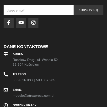
Subskrybuj
SUBSKRYBUJ
nasz
newsletter:
DANE KONTAKTOWE
ADRES
Ruszków Drugi, ul. Wesoła 52,
62-604 Kościelec
TELEFON
63 26 16 083
|
509 387 285
EMAIL
modele@atrexpress.com.pl
GODZINY PRACY