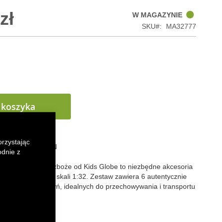
zł
W MAGAZYNIE
SKU
MA32777
 koszyka
orzystając
 LISTY ŻYCZEŃ
odnie z
ych skrzynek na zboże od Kids Globe to niezbędne akcesoria
elu rolniczego w skali 1:32. Zestaw zawiera 6 autentycznie
drewnianych skrzyń, idealnych do przechowywania i transportu
 farmy.
k
senger