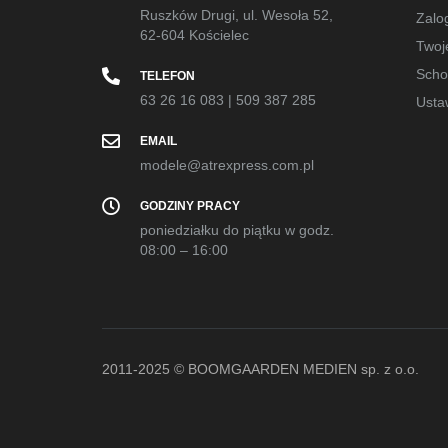
Ruszków Drugi, ul. Wesoła 52,
Zalog
62-604 Kościelec
Twoj
Sch
TELEFON
63 26 16 083
|
509 387 285
Usta
EMAIL
modele@atrexpress.com.pl
GODZINY PRACY
poniedziałku do piątku w godz.
08:00 – 16:00
2011-2025 © BOOMGAARDEN MEDIEN sp. z o.o.