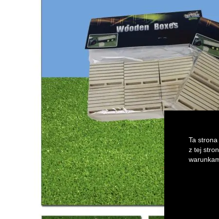
of
the
images
gallery
Ta strona
z tej str
warunkami