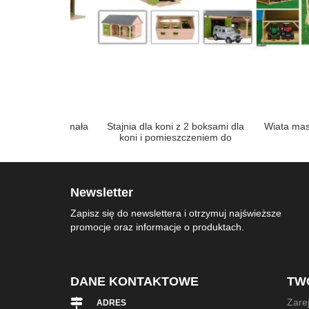
 rolnicze mała
Stajnia dla koni z 2 boksami dla
Wiata maszynowa
koni i pomieszczeniem do
przechowywania koni
Newsletter
Zapisz się do newslettera i otrzymuj najświeższe
promocje oraz informacje o produktach.
DANE KONTAKTOWE
TW
Zarej
ADRES