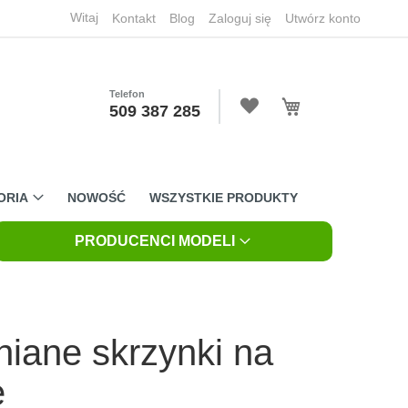
Witaj
Kontakt
Blog
Zaloguj się
Utwórz konto
Telefon
Mój koszyk
509 387 285
ORIA
NOWOŚĆ
WSZYSTKIE PRODUKTY
PRODUCENCI MODELI
iane skrzynki na
e