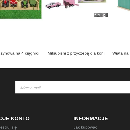
 na 4 ciągniki
Mitsubishi z przyczepą dla koni
Wiata na maszy
Subskrybuj
nasz
newsletter:
OJE KONTO
INFORMACJE
estruj się
Jak kupować