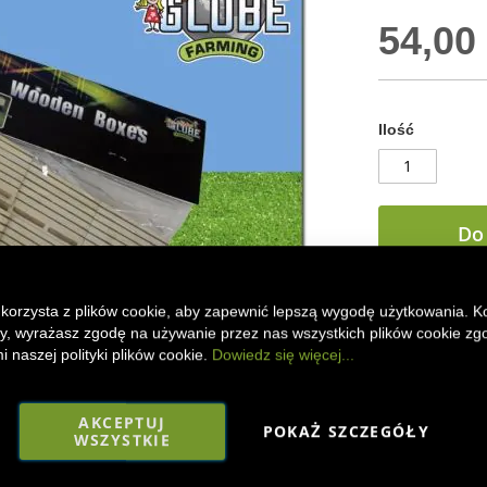
54,00 
Ilość
Do
 korzysta z plików cookie, aby zapewnić lepszą wygodę użytkowania. K
DODAJ DO
ony, wyrażasz zgodę na używanie przez nas wszystkich plików cookie zg
 naszej polityki plików cookie.
Dowiedz się więcej...
Model drewnian
dla Twojego mod
wyglądających 
AKCEPTUJ
POKAŻ SZCZEGÓŁY
plonów z Twojej
WSZYSTKIE
Faceboo
Mes