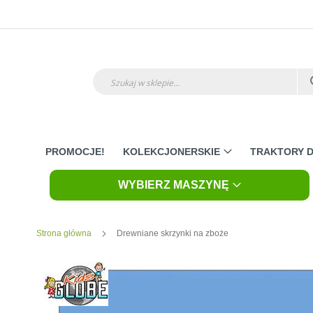
Przejdź
do
treści
Szukaj
PROMOCJE!
KOLEKCJONERSKIE
TRAKTORY D
WYBIERZ MASZYNĘ
Strona główna
Drewniane skrzynki na zboże
Skip
to
the
end