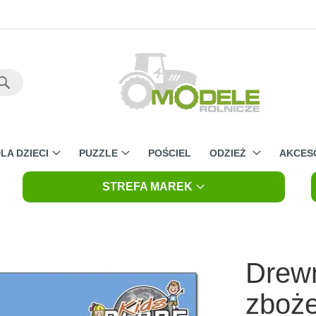
Szukaj
LA DZIECI
PUZZLE
POŚCIEL
ODZIEŻ
AKCES
STREFA MAREK
Drewn
zboż