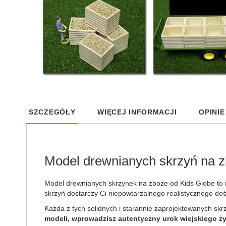
Skip
to
SZCZEGÓŁY
WIĘCEJ INFORMACJI
OPINIE
the
beginning
of
the
images
Model drewnianych skrzyń na 
gallery
Model drewnianych skrzynek na zboże od Kids Globe to n
skrzyń dostarczy Ci niepowtarzalnego realistycznego doś
Każda z tych solidnych i starannie zaprojektowanych skr
modeli, wprowadzisz autentyczny urok wiejskiego ży