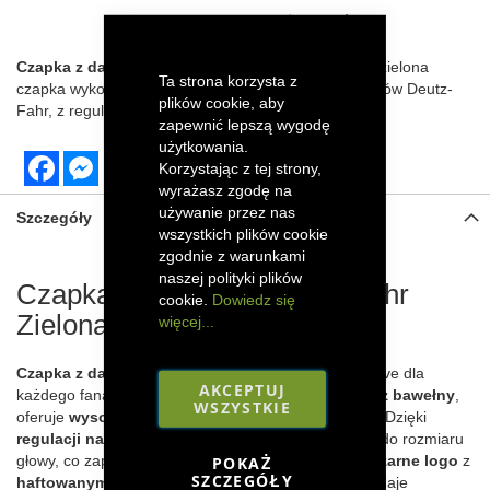
DODAJ DO LISTY ŻYCZEŃ
Czapka z daszkiem Deutz-Fahr Zielona
– Stylowa zielona
Ta strona korzysta z
czapka wykonana w 100% z bawełny. Idealna dla fanów Deutz-
plików cookie, aby
Fahr, z regulacją na rzep i eleganckim, czarnym logo.
zapewnić lepszą wygodę
użytkowania.
Facebook
Messenger
Korzystając z tej strony,
wyrażasz zgodę na
używanie przez nas
Szczegóły
wszystkich plików cookie
zgodnie z warunkami
naszej polityki plików
Czapka z daszkiem Deutz-Fahr
cookie.
Dowiedz się
Zielona
więcej...
Czapka z daszkiem Deutz-Fahr Zielona
to must-have dla
AKCEPTUJ
każdego fana marki Deutz-Fahr. Wykonana w
100% z bawełny
,
WSZYSTKIE
oferuje
wysoki komfort
oraz
świeży, żywy wygląd
. Dzięki
regulacji na rzep
z tyłu, można ją łatwo dopasować do rozmiaru
głowy, co zapewnia
indywidualne dopasowanie
.
Czarne logo
z
POKAŻ
SZCZEGÓŁY
haftowanymi konturami
w tej samej kolorystyce dodaje