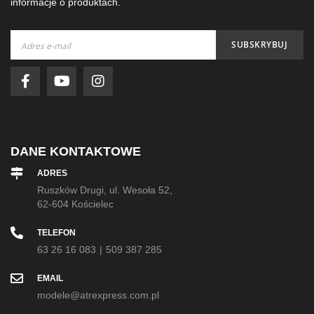
informacje o produktach.
Subskrybuj
SUBSKRYBUJ
nasz
newsletter:
DANE KONTAKTOWE
ADRES
Ruszków Drugi, ul. Wesoła 52,
62-604 Kościelec
TELEFON
63 26 16 083
|
509 387 285
EMAIL
modele@atrexpress.com.pl