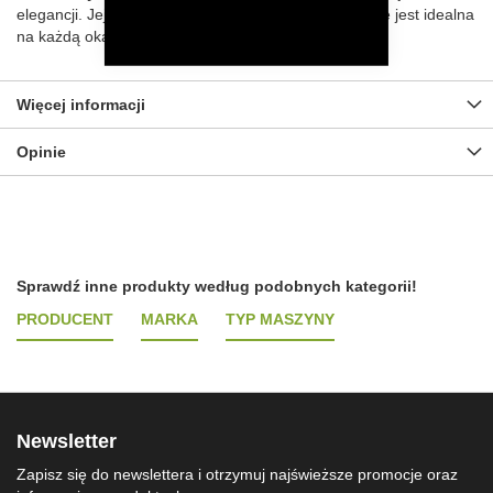
elegancji. Jej
sportowy i casualowy styl
sprawia, że jest idealna
na każdą okazję i pasuje do każdego stroju.
Więcej informacji
Opinie
Sprawdź inne produkty według podobnych kategorii!
PRODUCENT
MARKA
TYP MASZYNY
Newsletter
Zapisz się do newslettera i otrzymuj najświeższe promocje oraz