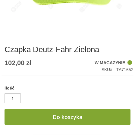
Skip
to
the
beginning
of
Czapka Deutz-Fahr Zielona
the
images
102,00 zł
W MAGAZYNIE
gallery
SKU
TA71652
Ilość
Do koszyka