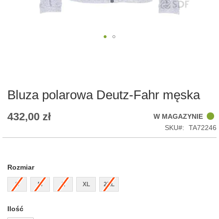
Skip
to
the
beginning
of
Bluza polarowa Deutz-Fahr męska
the
images
432,00 zł
W MAGAZYNIE
gallery
SKU
TA72246
Rozmiar
S
M
L
XL
2XL
Ilość