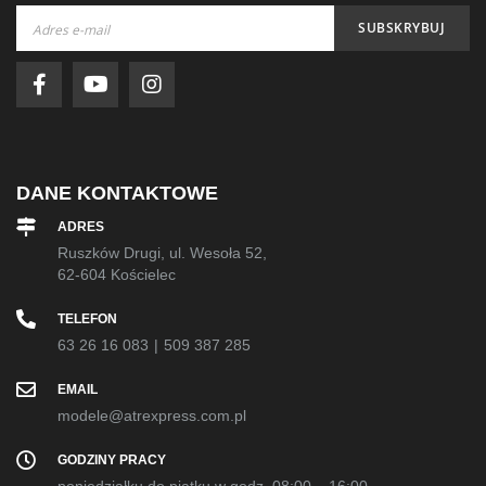
Subskrybuj
SUBSKRYBUJ
nasz
newsletter:
DANE KONTAKTOWE
ADRES
Ruszków Drugi, ul. Wesoła 52,
62-604 Kościelec
TELEFON
63 26 16 083
|
509 387 285
EMAIL
modele@atrexpress.com.pl
GODZINY PRACY