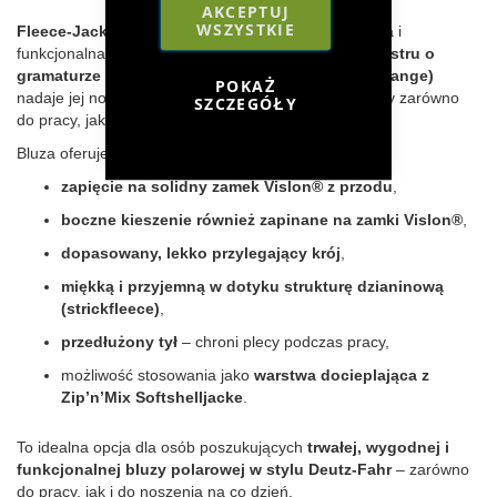
AKCEPTUJ
WSZYSTKIE
Fleece-Jacke Herren Deutz-Fahr
to wygodna, ciepła i
funkcjonalna bluza polarowa wykonana z
100% poliestru o
gramaturze 300 g/m²
. Kolor
szary melanż (Graumelange)
POKAŻ
nadaje jej nowoczesny, uniwersalny charakter, idealny zarówno
SZCZEGÓŁY
do pracy, jak i na co dzień.
Bluza oferuje:
zapięcie na solidny zamek Vislon® z przodu
,
boczne kieszenie również zapinane na zamki Vislon®
,
dopasowany, lekko przylegający krój
,
miękką i przyjemną w dotyku strukturę dzianinową
(strickfleece)
,
przedłużony tył
– chroni plecy podczas pracy,
możliwość stosowania jako
warstwa docieplająca z
Zip’n’Mix Softshelljacke
.
To idealna opcja dla osób poszukujących
trwałej, wygodnej i
funkcjonalnej bluzy polarowej w stylu Deutz-Fahr
– zarówno
do pracy, jak i do noszenia na co dzień.