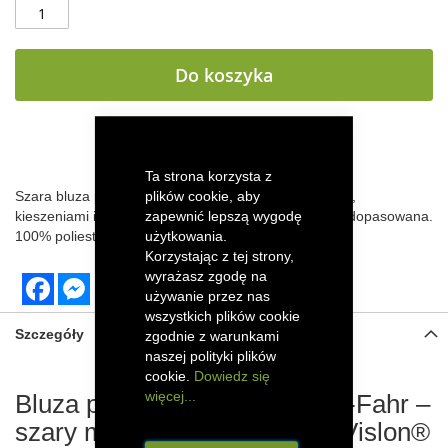
Do koszyka
DODAJ DO LISTY ŻYCZEŃ
Ta strona korzysta z
plików cookie, aby
Szara bluza polarowa Deutz-Fahr z zamkiem Vislon®,
zapewnić lepszą wygodę
kieszeniami i przedłużanym tyłem. Ciepła, wygodna, dopasowana.
użytkowania.
100% poliester, 300 g/m².
Korzystając z tej strony,
wyrażasz zgodę na
Facebook
Messenger
używanie przez nas
wszystkich plików cookie
Szczegóły
zgodnie z warunkami
naszej polityki plików
cookie.
Dowiedz się
więcej...
Bluza polarowa męska Deutz-Fahr –
szary melanż, 300 g, zamek Vislon®