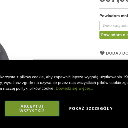
Powiadom mnie
Powiadom o 
DODAJ DO
Atlas 225LC to 
stworzony prze
miłośników mas
 korzysta z plików cookie, aby zapewnić lepszą wygodę użytkowania. K
ony, wyrażasz zgodę na używanie przez nas wszystkich plików cookie zg
 naszej polityki plików cookie.
Dowiedz się więcej...
Faceboo
Mes
AKCEPTUJ
POKAŻ SZCZEGÓŁY
WSZYSTKIE