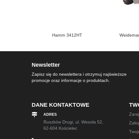
 5507
Hamm 3412HT
Weideman
Newsletter
Zapisz się do newslettera i otrzymuj najświeższe
promocje oraz informacje o produktach.
DANE KONTAKTOWE
TW
Zarej
ADRES
Ruszków Drugi, ul. Wesoła 52,
Zalog
62-604 Kościelec
Twoj