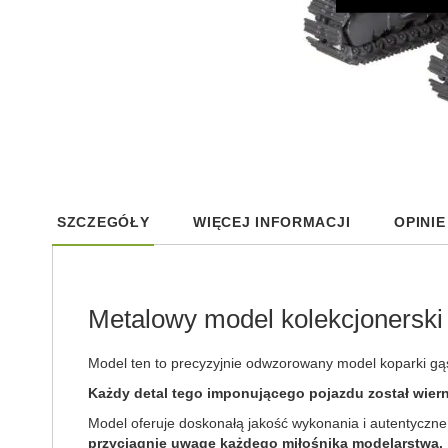
Skip
to
SZCZEGÓŁY
WIĘCEJ INFORMACJI
OPINIE
the
beginning
of
the
images
Metalowy model kolekcjonerski 
gallery
Model ten to precyzyjnie odwzorowany model koparki gą
Każdy detal tego imponującego pojazdu został wier
Model oferuje doskonałą jakość wykonania i autentyczne
przyciągnie uwagę każdego miłośnika modelarstwa.