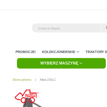
Przejdź
do
treści
Szukaj
PROMOCJE!
KOLEKCJONERSKIE
TRAKTORY D
WYBIERZ MASZYNĘ
Strona główna
Atlas 225LC
Skip
to
the
end