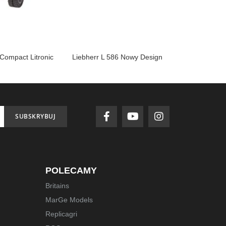
 Compact Litronic
Liebherr L 586 Nowy Design
Ham
SUBSKRYBUJ
POLECAMY
Britains
MarGe Models
Replicagri