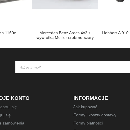
n 1160e
Mercedes Benz Arocs 4x2 z
Liebherr A 910
wywrotką Meiller srebrno-szary
metalik
Subskrybuj
nasz
newsletter:
OJE KONTO
INFORMACJE
estruj się
Jak kupować
uj się
Formy i koszty dostawy
e zamówienia
Formy płatności