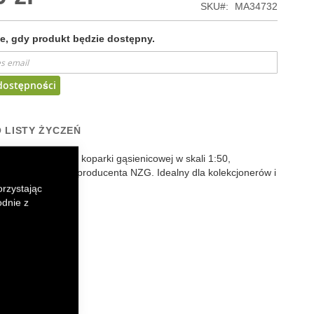
SKU
MA34732
, gdy produkt będzie dostępny.
dostępności
 LISTY ŻYCZEŃ
imponujący model koparki gąsienicowej w skali 1:50,
z renomowanego producenta NZG. Idealny dla kolekcjonerów i
zyn budowlanych.
orzystając
odnie z
k
senger