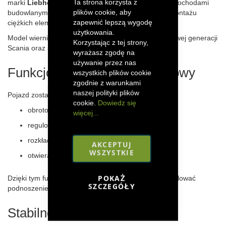
Ta strona korzysta z
marki
Liebherr
. Pojazd inspirowany jest ciężkimi samochodami
plików cookie, aby
budowlanymi wykorzystywanymi do podnoszenia i montażu
zapewnić lepszą wygodę
ciężkich elementów.
użytkowania.
Model wiernie odwzorowuje dynamiczną sylwetkę nowej generacji
Korzystając z tej strony,
Scania oraz szczegóły konstrukcji dźwigu.
wyrażasz zgodę na
używanie przez nas
Funkcjonalny dźwig teleskopowy
wszystkich plików cookie
zgodnie z warunkami
naszej polityki plików
Pojazd został wyposażony w:
cookie.
Dowiedz się
obrotowy dźwig z teleskopowym wysięgnikiem,
więcej...
regulowaną linę z hakiem,
rozkładane podpory stabilizujące,
AKCEPTUJ
WSZYSTKIE
otwierane drzwi kabiny.
POKAŻ
Dzięki tym funkcjom dziecko może realistycznie symulować
SZCZEGÓŁY
podnoszenie i transport ładunków.
Stabilność i detale