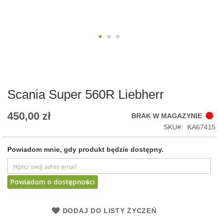
Skip
to
the
beginning
of
Scania Super 560R Liebherr
the
images
450,00 zł
BRAK W MAGAZYNIE
gallery
SKU
KA67415
Powiadom mnie, gdy produkt będzie dostępny.
Powiadom o dostępności
DODAJ DO LISTY ŻYCZEŃ