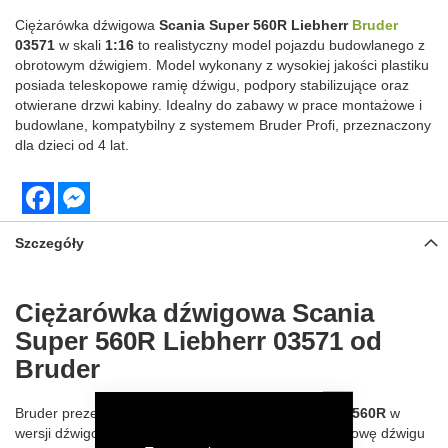
Ciężarówka dźwigowa
Scania Super 560R Liebherr
Bruder
03571
w skali
1:16
to realistyczny model pojazdu budowlanego z
obrotowym dźwigiem. Model wykonany z wysokiej jakości plastiku
posiada teleskopowe ramię dźwigu, podpory stabilizujące oraz
otwierane drzwi kabiny. Idealny do zabawy w prace montażowe i
budowlane, kompatybilny z systemem Bruder Profi, przeznaczony
dla dzieci od 4 lat.
Facebook
Messenger
Szczegóły
Ciężarówka dźwigowa Scania
Super 560R Liebherr 03571 od
Bruder
Bruder prezentuje nowoczesny model
Scania Super 560R
w
wersji dźwigowej w skali
1:16
, wyposażony w nadbudowę dźwigu