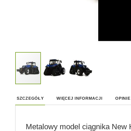
Skip
to
SZCZEGÓŁY
WIĘCEJ INFORMACJI
OPINIE
the
beginning
of
the
images
Metalowy model ciągnika New H
gallery