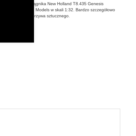
 kolekcjonerski ciągnika
New Holland T8.435 Genesis
 2103
firmy
MarGe Models
w skali 1:32. Bardzo szczegółowo
elementami z tworzywa sztucznego.
k
senger