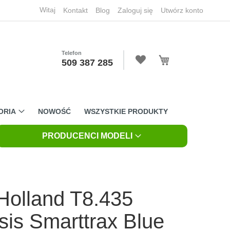
Witaj
Kontakt
Blog
Zaloguj się
Utwórz konto
Telefon
Mój koszyk
509 387 285
ORIA
NOWOŚĆ
WSZYSTKIE PRODUKTY
PRODUCENCI MODELI
olland T8.435
is Smarttrax Blue