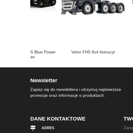
35 Blue Power
Volvo FH5 8x4 Antracyt
Steyr CVT 61
rax
edycja li
Newsletter
Zapisz się do newslettera i otrzymuj najświeższe
promocje oraz informacje o produktach.
DANE KONTAKTOWE
TW
Zarej
ADRES