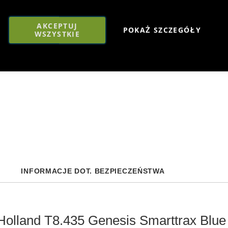
Metalowy model
Smarttrax Blue
AKCEPTUJ
odwzorowany z 
POKAŻ SZCZEGÓŁY
WSZYSTKIE
Faceboo
Mes
INFORMACJE DOT. BEZPIECZEŃSTWA
olland T8.435 Genesis Smarttrax Blue