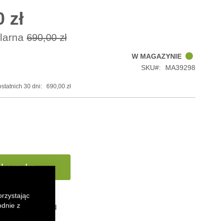
 zł
a
larna
690,00 zł
W MAGAZYNIE
SKU
MA39298
statnich 30 dni:
690,00 zł
 koszyka
orzystając
odnie z
 LISTY ŻYCZEŃ