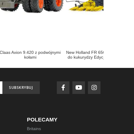
420 z podwójnymi
New Holland FR 650 z przystawką
Steyr 8130
łami
do kukurydzy Edycja Limitowana
SUBSKRYBUJ
POLECAMY
Britains