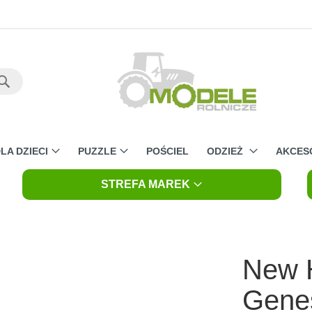
Szukaj
LA DZIECI
PUZZLE
POŚCIEL
ODZIEŻ
AKCES
STREFA MAREK
New H
Genes