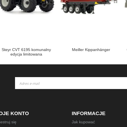
95 komunalny
Meiller Kippanhänger
Claas Axion 9.
mitowana
ko
Subskrybuj
nasz
newsletter:
OJE KONTO
INFORMACJE
estruj się
Jak kupować