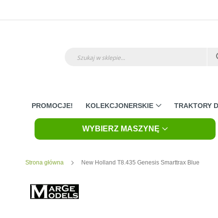
Przejdź
do
treści
Szukaj
PROMOCJE!
KOLEKCJONERSKIE
TRAKTORY D
WYBIERZ MASZYNĘ
Strona główna
New Holland T8.435 Genesis Smarttrax Blue
Skip
to
the
end