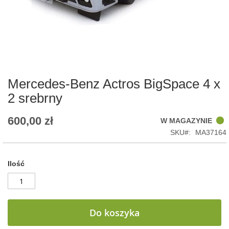
Skip
to
the
beginning
of
Mercedes-Benz Actros BigSpace 4 x
the
2 srebrny
images
gallery
600,00 zł
W MAGAZYNIE
SKU
MA37164
Ilość
Do koszyka