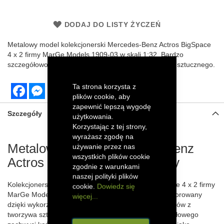
DODAJ DO LISTY ŻYCZEŃ
Metalowy
model kolekcjonerski Mercedes-Benz Actros BigSpace
4 x 2 firmy MarGe Models 1909-03 w skali 1:32. Bardzo
szczegółowo odwzorowany z elementami z tworzywa sztucznego.
Ta strona korzysta z
Facebook
Messenger
plików cookie, aby
zapewnić lepszą wygodę
Szczegóły
użytkowania.
Korzystając z tej strony,
wyrażasz zgodę na
Metalowy model Mercedes-Benz
używanie przez nas
wszystkich plików cookie
Actros BigSpace 4 x 2 srebrny
zgodnie z warunkami
naszej polityki plików
Kolekcjonerski model Mercedes-Benz Actros BigSpace 4 x 2 firmy
cookie.
Dowiedz się
MarGe Models w skali 1:32 został szczegółowo odwzorowany
więcej...
dzięki wykorzystaniu metalowych części oraz elementów z
tworzywa sztucznego. Efektowny model ciągnika siodłowego