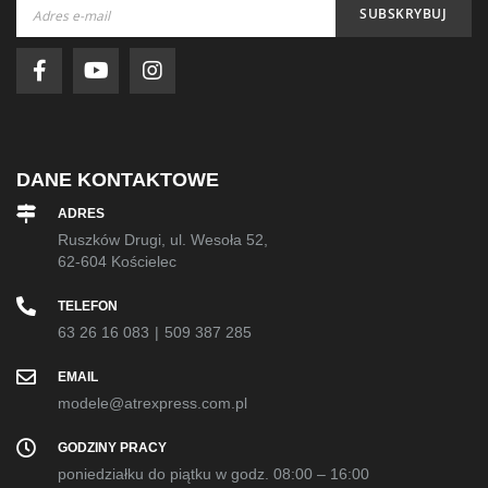
Subskrybuj
SUBSKRYBUJ
nasz
newsletter:
DANE KONTAKTOWE
ADRES
Ruszków Drugi, ul. Wesoła 52,
62-604 Kościelec
TELEFON
63 26 16 083
|
509 387 285
EMAIL
modele@atrexpress.com.pl
GODZINY PRACY
poniedziałku do piątku w godz. 08:00 – 16:00