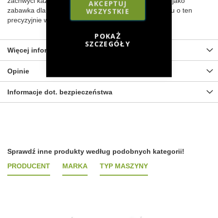
zachwyci każdego kolekcjonera, a także sprawdzi się jako
AKCEPTUJ
zabawka dla dziecka. Powiększ swoją kolekcję sprzętu o ten
WSZYSTKIE
precyzyjnie wykonany model.
POKAŻ
SZCZEGÓŁY
Więcej informacji
Opinie
Informacje dot. bezpieczeństwa
Sprawdź inne produkty według podobnych kategorii!
PRODUCENT
MARKA
TYP MASZYNY