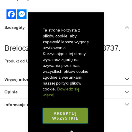
Facebook
Messenger
Szczegóły
Ta strona korzysta z
plików cookie, aby
zapewnić lepszą wygodę
Breloczek Massey Ferguson 8737.
użytkowania.
Korzystając z tej strony,
wyrażasz zgodę na
Produkt od Universal Hobbies, wykonany z metalu.
używanie przez nas
wszystkich plików cookie
zgodnie z warunkami
Więcej informacji
naszej polityki plików
cookie.
Dowiedz się
Opinie
więcej...
Informacje dot. bezpieczeństwa
AKCEPTUJ
WSZYSTKIE