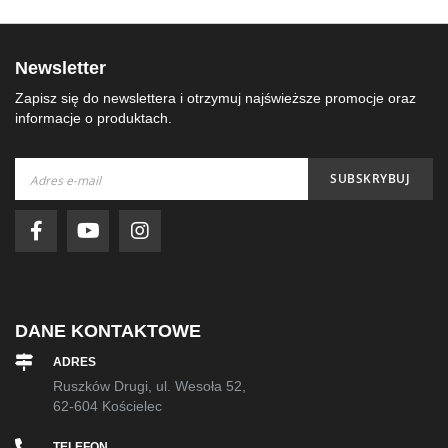
Newsletter
Zapisz się do newslettera i otrzymuj najświeższe promocje oraz
informacje o produktach.
Subskrybuj
SUBSKRYBUJ
nasz
newsletter:
DANE KONTAKTOWE
ADRES
Ruszków Drugi, ul. Wesoła 52,
62-604 Kościelec
TELEFON