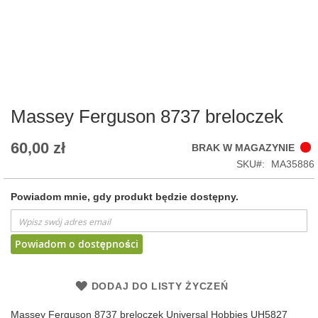
Skip
to
the
beginning
of
Massey Ferguson 8737 breloczek
the
images
60,00 zł
BRAK W MAGAZYNIE
gallery
SKU
MA35886
Powiadom mnie, gdy produkt będzie dostępny.
Powiadom o dostępności
DODAJ DO LISTY ŻYCZEŃ
Massey Ferguson 8737 breloczek Universal Hobbies UH5827