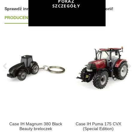
POKAŻ
SZCZEGÓŁY
Sprawdź inne produkty według podobnych kategorii!
PRODUCENT
MARKA
TYP MASZYNY
ek
Case IH Magnum 380 Black
Case IH Puma 175 CVX
Beauty breloczek
(Special Edition)