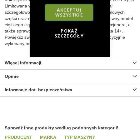
Limitowana w skali 1:32 firmy Universal Hobbies został
AKCEPTUJ
szczegółowo odwzorowany dzięki wykorzystaniu metalowych
WSZYSTKIE
części oraz elementów z tworzywa sztucznego. Efektowny model
ciężkiego ciągnika rolniczego zachwyci każdego kolekcjonera, a
POKAŻ
także sprawdzi się jako zabawka dla starszego dziecka 14+.
SZCZEGÓŁY
Powiększ swoją kolekcję sprzętu rolniczego o ten precyzyjnie
wykonany model!
Więcej informacji
Opinie
Informacje dot. bezpieczeństwa
Sprawdź inne produkty według podobnych kategorii!
PRODUCENT
MARKA
TYP MASZYNY