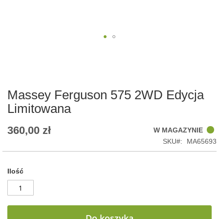
Skip
to
the
beginning
of
Massey Ferguson 575 2WD Edycja
the
Limitowana
images
gallery
360,00 zł
W MAGAZYNIE
SKU
MA65693
Ilość
Do koszyka