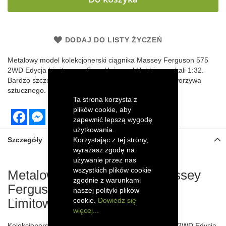
DODAJ DO LISTY ŻYCZEŃ
Metalowy model kolekcjonerski ciągnika Massey Ferguson 575
2WD Edycja Limitowana firmy Universal Hobbies w skali 1:32.
Bardzo szczegółowo odwzorowany z elementami z tworzywa
sztucznego.
Ta strona korzysta z
plików cookie, aby
Facebook
Messenger
zapewnić lepszą wygodę
użytkowania.
Szczegóły
Korzystając z tej strony,
wyrażasz zgodę na
używanie przez nas
wszystkich plików cookie
Metalowy model ciągnika Massey
zgodnie z warunkami
Ferguson 575 2WD Edycja
naszej polityki plików
Limitowana
cookie.
Dowiedz się
więcej...
Kolekcjonerski model traktora Massey Ferguson 575 2WD Edycja