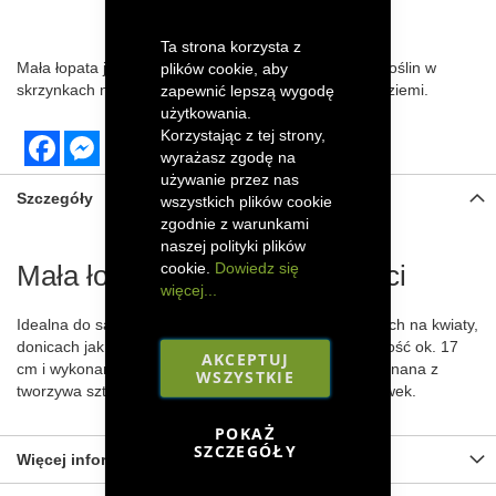
DODAJ DO LISTY ŻYCZEŃ
Ta strona korzysta z
Mała łopata jest idealna do sadzenia i przesadzania roślin w
plików cookie, aby
skrzynkach na kwiaty, donicach jak i bezpośrednio w ziemi.
zapewnić lepszą wygodę
użytkowania.
Korzystając z tej strony,
Facebook
Messenger
wyrażasz zgodę na
używanie przez nas
Szczegóły
wszystkich plików cookie
zgodnie z warunkami
naszej polityki plików
cookie.
Dowiedz się
Mała łopata Gardena dla dzieci
więcej...
Idealna do sadzenia i przesadzania roślin w skrzynkach na kwiaty,
donicach jak i bezpośrednio w ziemi. Łopata ma długość ok. 17
AKCEPTUJ
cm i wykonana jest z metalu. Rączka ok. 11 cm, wykonana z
WSZYSTKIE
tworzywa sztucznego. Możliwość wymieniania końcówek.
POKAŻ
SZCZEGÓŁY
Więcej informacji