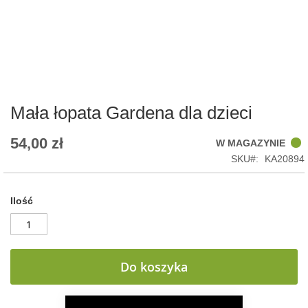
Skip
to
the
beginning
of
Mała łopata Gardena dla dzieci
the
images
54,00 zł
W MAGAZYNIE
gallery
SKU
KA20894
Ilość
Do koszyka