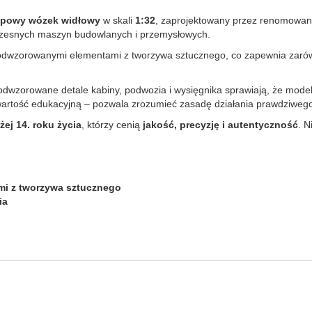
opowy wózek widłowy
w skali
1:32
, zaprojektowany przez renomowan
oczesnych maszyn budowlanych i przemysłowych.
e odwzorowanymi elementami z tworzywa sztucznego, co zapewnia zar
odwzorowane detale kabiny, podwozia i wysięgnika sprawiają, że model t
artość edukacyjną – pozwala zrozumieć zasadę działania prawdziweg
ej 14. roku życia
, którzy cenią
jakość, precyzję i autentyczność
. N
mi z tworzywa sztucznego
ia
i