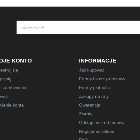
Subskrybuj
nasz
newsletter:
OJE KONTO
INFORMACJE
estruj się
Jak kupować
uj się
Formy i koszty dostawy
e zamówienia
Formy płatności
owek
Zakupy na raty
wienie konta
Gwarancja
Zwroty
Odstąpienie od umowy
Regulamin sklepu