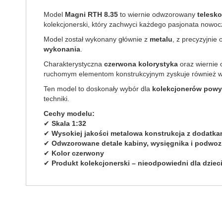
Model
Magni RTH 8.35
to wiernie odwzorowany
telesk
kolekcjonerski, który zachwyci każdego pasjonata now
Model został wykonany głównie z
metalu
, z precyzyjni
wykonania
.
Charakterystyczna
czerwona kolorystyka
oraz wiernie 
ruchomym elementom konstrukcyjnym zyskuje również w
Ten model to doskonały wybór dla
kolekcjonerów powyż
techniki.
Cechy modelu:
✔
Skala 1:32
✔
Wysokiej jakości metalowa konstrukcja z dodatka
✔
Odwzorowane detale kabiny, wysięgnika i podwoz
✔
Kolor czerwony
✔
Produkt kolekcjonerski – nieodpowiedni dla dziec