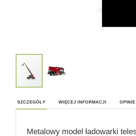
Skip
to
SZCZEGÓŁY
WIĘCEJ INFORMACJI
OPINIE
the
beginning
of
the
images
Metalowy model ładowarki tele
gallery