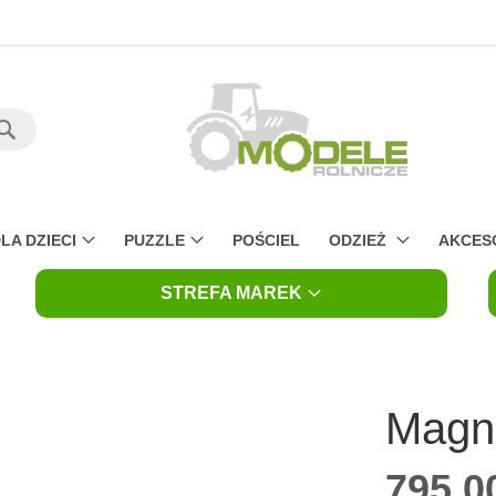
Szukaj
LA DZIECI
PUZZLE
POŚCIEL
ODZIEŻ
AKCES
STREFA MAREK
Magn
795,00