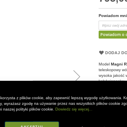
Powiadom mnie
Powiadom o 
DODAJ DO
Model
Magni R
teleskopowy wóz
wysoka jakość 
kolekcjonerów.
Faceboo
Mes
 korzysta z plików cookie, aby zapewnić lepszą wygodę użytkowania. K
ony, wyrażasz zgodę na używanie przez nas wszystkich plików cookie zg
 naszej polityki plików cookie.
Dowiedz się więcej...
AKCEPTUJ