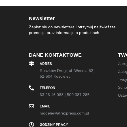
Newsletter
Zapisz się do newslettera i otrzymuj najświeższe
promocje oraz informacje o produktach.
DANE KONTAKTOWE
TW
Zarej
ADRES
Ruszków Drugi, ul. Wesoła 52,
Zalog
62-604 Kościelec
Twoj
Sch
TELEFON
63 26 16 083
|
509 387 285
Usta
EMAIL
modele@atrexpress.com.pl
GODZINY PRACY