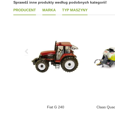
Sprawdź inne produkty według podobnych kategorii!
PRODUCENT
MARKA
TYP MASZYNY
Gabbia "Muddy
Fiat G 240
Claas Quad
on"