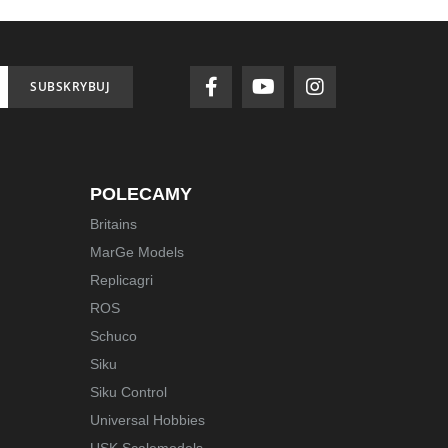
SUBSKRYBUJ
POLECAMY
Britains
MarGe Models
Replicagri
ROS
Schuco
Siku
Siku Control
Universal Hobbies