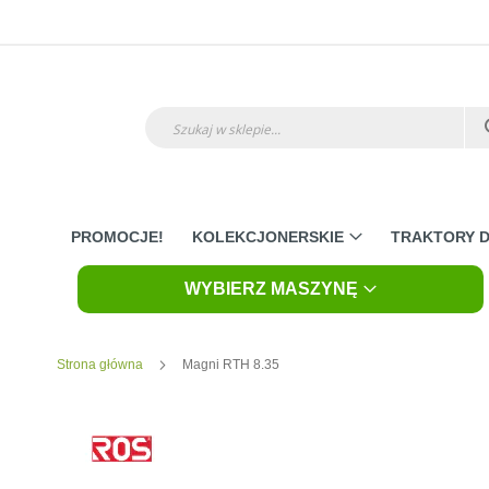
Przejdź
do
treści
Szukaj
PROMOCJE!
KOLEKCJONERSKIE
TRAKTORY D
WYBIERZ MASZYNĘ
Strona główna
Magni RTH 8.35
Skip
to
the
end