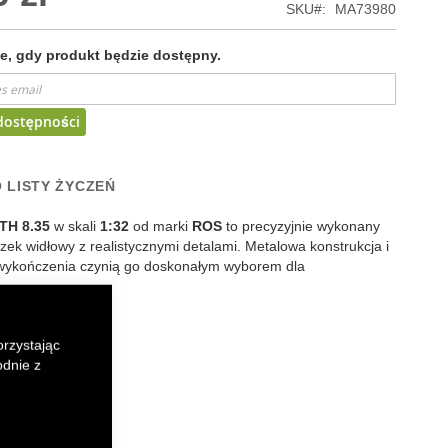
SKU
MA73980
, gdy produkt będzie dostępny.
dostępności
 LISTY ŻYCZEŃ
TH 8.35
w skali
1:32
od marki
ROS
to precyzyjnie wykonany
ek widłowy z realistycznymi detalami. Metalowa konstrukcja i
wykończenia czynią go doskonałym wyborem dla
k
senger
orzystając
odnie z