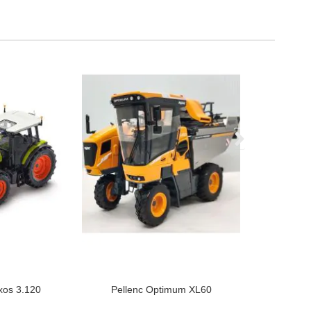
xos 3.120
Pellenc Optimum XL60
Krone Big 