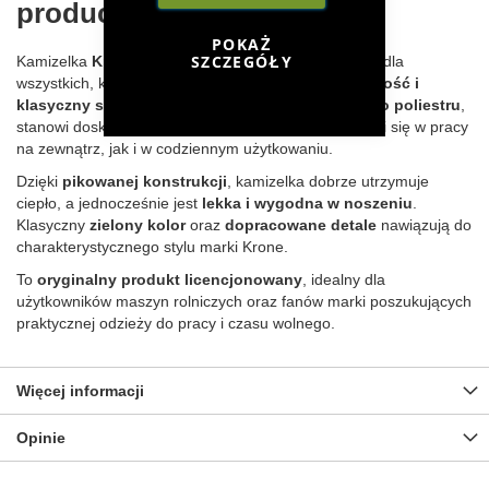
producenta Krone
POKAŻ
SZCZEGÓŁY
Kamizelka
Krone Steppweste Herren
to propozycja dla
wszystkich, którzy cenią sobie
komfort, funkcjonalność i
klasyczny styl
. W całości wykonana z
wytrzymałego poliestru
,
stanowi doskonałą warstwę izolacyjną, która sprawdzi się w pracy
na zewnątrz, jak i w codziennym użytkowaniu.
Dzięki
pikowanej konstrukcji
, kamizelka dobrze utrzymuje
ciepło, a jednocześnie jest
lekka i wygodna w noszeniu
.
Klasyczny
zielony kolor
oraz
dopracowane detale
nawiązują do
charakterystycznego stylu marki Krone.
To
oryginalny produkt licencjonowany
, idealny dla
użytkowników maszyn rolniczych oraz fanów marki poszukujących
praktycznej odzieży do pracy i czasu wolnego.
Więcej informacji
Opinie