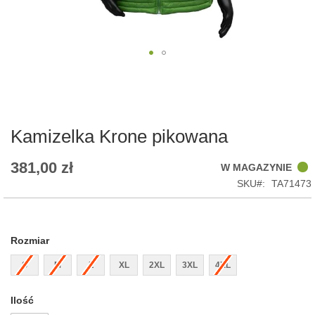
Skip
to
the
beginning
of
Kamizelka Krone pikowana
the
images
381,00 zł
W MAGAZYNIE
gallery
SKU
TA71473
Rozmiar
S
M
L
XL
2XL
3XL
4XL
Ilość