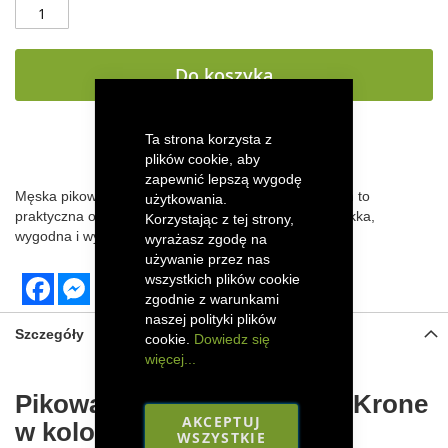
Do koszyka
Ta strona korzysta z
DODAJ DO LISTY ŻYCZEŃ
plików cookie, aby
zapewnić lepszą wygodę
Męska pikowana kamizelka Krone w kolorze zielonym to
użytkowania.
praktyczna odzież wierzchnia na chłodniejsze dni. Lekka,
Korzystając z tej strony,
wygodna i wykonana w całości z poliestru.
wyrażasz zgodę na
używanie przez nas
wszystkich plików cookie
Facebook
Messenger
zgodnie z warunkami
naszej polityki plików
Szczegóły
cookie.
Dowiedz się
więcej...
Pikowana kamizelka męska Krone
AKCEPTUJ
w kolorze zielonym od
WSZYSTKIE