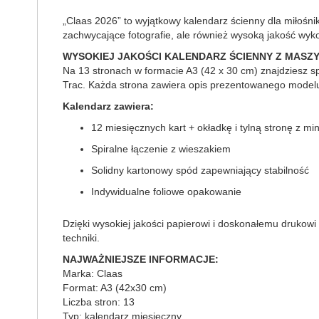
„Claas 2026” to wyjątkowy kalendarz ścienny dla miłośn
zachwycające fotografie, ale również wysoką jakość wyk
WYSOKIEJ JAKOŚCI KALENDARZ ŚCIENNY Z MASZ
Na 13 stronach w formacie A3 (42 x 30 cm) znajdziesz s
Trac. Każda strona zawiera opis prezentowanego modelu
Kalendarz zawiera:
12 miesięcznych kart + okładkę i tylną stronę z mi
Spiralne łączenie z wieszakiem
Solidny kartonowy spód zapewniający stabilność
Indywidualne foliowe opakowanie
Dzięki wysokiej jakości papierowi i doskonałemu drukowi 
techniki.
NAJWAŻNIEJSZE INFORMACJE:
Marka: Claas
Format: A3 (42x30 cm)
Liczba stron: 13
Typ: kalendarz miesięczny