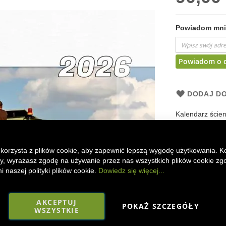
Powiadom mnie
Powiadom o 
DODAJ DO
Kalendarz ścien
propozycja dla 
jak Arion, Axio
druku. Zawiera 
 korzysta z plików cookie, aby zapewnić lepszą wygodę użytkowania. K
rok.
ony, wyrażasz zgodę na używanie przez nas wszystkich plików cookie zg
 naszej polityki plików cookie.
Dowiedz się więcej...
Faceboo
Mes
AKCEPTUJ
POKAŻ SZCZEGÓŁY
WSZYSTKIE