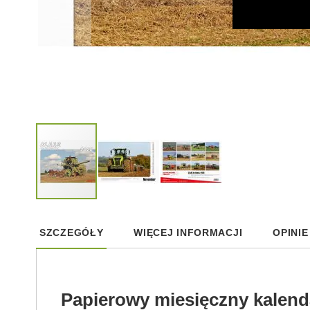
Skip
to
SZCZEGÓŁY
WIĘCEJ INFORMACJI
OPINIE
the
beginning
of
the
images
Papierowy miesięczny kalend
gallery