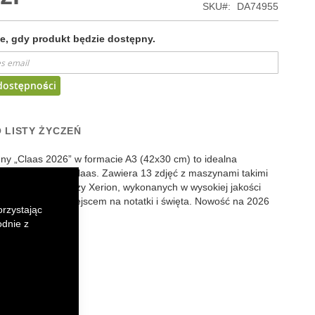
SKU
DA74955
, gdy produkt będzie dostępny.
dostępności
 LISTY ŻYCZEŃ
ny „Claas 2026” w formacie A3 (42x30 cm) to idealna
fanów traktorów Claas. Zawiera 13 zdjęć z maszynami takimi
n, Jaguar, Lexion czy Xerion, wykonanych w wysokiej jakości
kalendarium z miejscem na notatki i święta. Nowość na 2026
orzystając
odnie z
k
senger