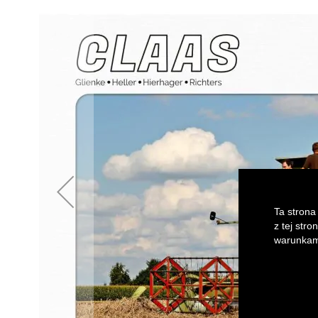
of
the
images
gallery
Ta strona
z tej str
warunkami