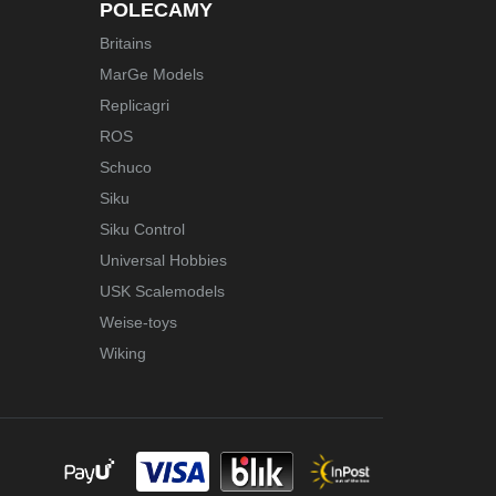
POLECAMY
Britains
MarGe Models
Replicagri
ROS
Schuco
Siku
Siku Control
Universal Hobbies
USK Scalemodels
Weise-toys
Wiking