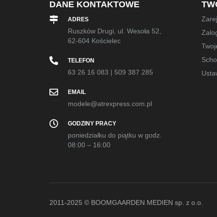
DANE KONTAKTOWE
TW
Zarej
ADRES
Ruszków Drugi, ul. Wesoła 52,
Zalog
62-604 Kościelec
Twoj
Sch
TELEFON
63 26 16 083
|
509 387 285
Usta
EMAIL
modele@atrexpress.com.pl
GODZINY PRACY
poniedziałku do piątku w godz.
08:00 – 16:00
2011-2025 © BOOMGAARDEN MEDIEN sp. z o.o.