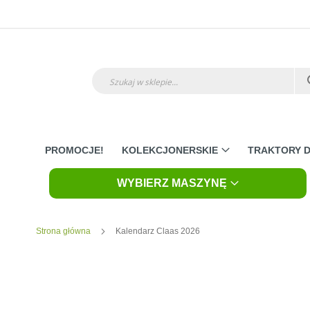
Przejdź
do
treści
Szukaj
PROMOCJE!
KOLEKCJONERSKIE
TRAKTORY D
WYBIERZ MASZYNĘ
Strona główna
Kalendarz Claas 2026
Skip
to
the
end