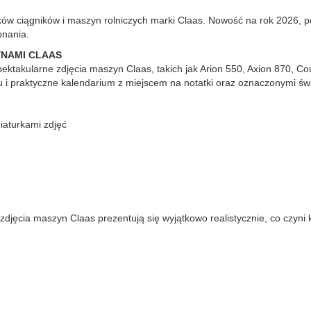
ików ciągników i maszyn rolniczych marki Claas. Nowość na rok 2026,
onania.
YNAMI CLAAS
pektakularne zdjęcia maszyn Claas, takich jak Arion 550, Axion 870, C
 i praktyczne kalendarium z miejscem na notatki oraz oznaczonymi ś
niaturkami zdjęć
zdjęcia maszyn Claas prezentują się wyjątkowo realistycznie, co czyni