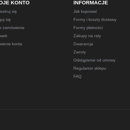
OJE KONTO
INFORMACJE
estruj się
Jak kupować
uj się
Formy i koszty dostawy
e zamówienia
Formy płatności
owek
Zakupy na raty
wienie konta
Gwarancja
Zwroty
Odstąpienie od umowy
Regulamin sklepu
FAQ