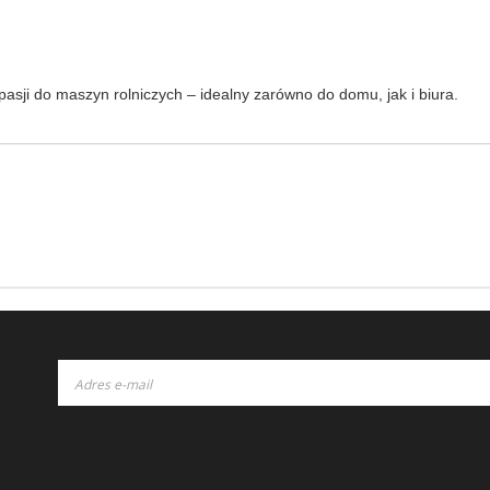
pasji do maszyn rolniczych – idealny zarówno do domu, jak i biura.
Subskrybuj
nasz
newsletter: