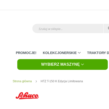
Przejdź
do
treści
Szukaj
PROMOCJE!
KOLEKCJONERSKIE
TRAKTORY D
WYBIERZ MASZYNĘ
Strona główna
HTZ T-150 K Edycja Limitowana
Skip
to
the
end