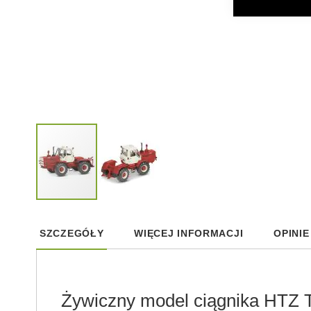
Skip
to
SZCZEGÓŁY
WIĘCEJ INFORMACJI
OPINIE
the
beginning
of
the
images
Żywiczny model ciągnika HTZ 
gallery