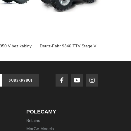
 950 V bez kabiny
Deutz-Fahr 9340 TTV Stage V
MAN 7t gl
SUBSKRYBUJ
POLECAMY
Britains
MarGe Models