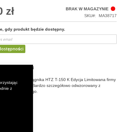
 zł
BRAK W MAGAZYNIE
SKU
MA38717
, gdy produkt będzie dostępny.
dostępności
 LISTY ŻYCZEŃ
kolekcjonerski ciągnika HTZ T-150 K Edycja Limitowana firmy
orzystając
00 w skali 1:32. Bardzo szczegółowo odwzorowany z
odnie z
worzywa sztucznego.
k
senger