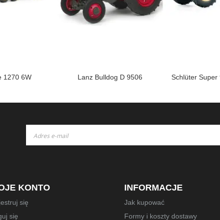
e 1270 6W
Lanz Bulldog D 9506
Schlüter Super
Subskrybuj
nasz
newsletter:
OJE KONTO
INFORMACJE
estruj się
Jak kupować
uj się
Formy i koszty dostawy