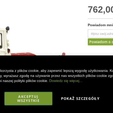
762,00
Powiadom mnie
Powiadom o 
DODAJ DO
Żywiczny model 
 korzysta z plików cookie, aby zapewnić lepszą wygodę użytkowania. K
Schuco 4509135
ony, wyrażasz zgodę na używanie przez nas wszystkich plików cookie zg
elementami z t
 naszej polityki plików cookie.
Dowiedz się więcej...
Faceboo
Mes
AKCEPTUJ
POKAŻ SZCZEGÓŁY
WSZYSTKIE