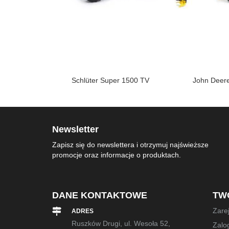
T 305-A na
Schlüter Super 1500 TV
John Deer
kach
Newsletter
Zapisz się do newslettera i otrzymuj najświeższe
promocje oraz informacje o produktach.
DANE KONTAKTOWE
TW
Zarej
ADRES
Ruszków Drugi, ul. Wesoła 52,
Zalog