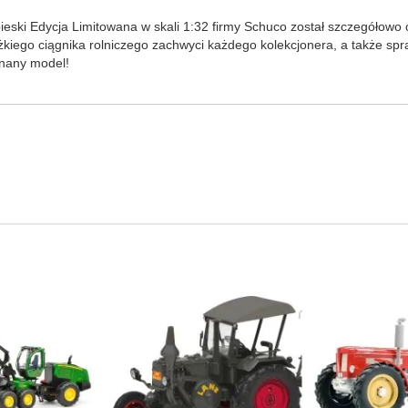
bieski Edycja Limitowana w skali 1:32 firmy Schuco został szczegółow
iego ciągnika rolniczego zachwyci każdego kolekcjonera, a także spr
onany model!