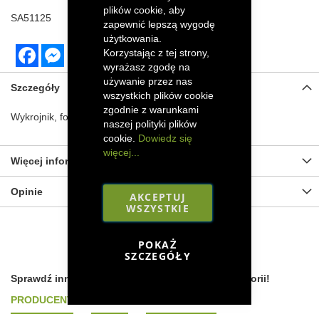
plików cookie, aby
SA51125
zapewnić lepszą wygodę
użytkowania.
Facebook
Messenger
Korzystając z tej strony,
wyrażasz zgodę na
używanie przez nas
Szczegóły
wszystkich plików cookie
zgodnie z warunkami
Wykrojnik, foremka do ciastek w kształcie konia.
naszej polityki plików
cookie.
Dowiedz się
więcej...
Więcej informacji
Opinie
AKCEPTUJ
WSZYSTKIE
POKAŻ
SZCZEGÓŁY
Sprawdź inne produkty według podobnych kategorii!
PRODUCENT
MARKA
TYP MASZYNY