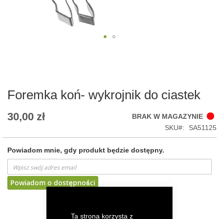
Skip
to
the
beginning
of
Foremka koń- wykrojnik do ciastek
the
images
30,00 zł
BRAK W MAGAZYNIE
gallery
SKU
SA51125
Powiadom mnie, gdy produkt będzie dostępny.
Powiadom o dostępności
DODAJ DO LISTY ŻYCZEŃ
Ta strona korzysta z