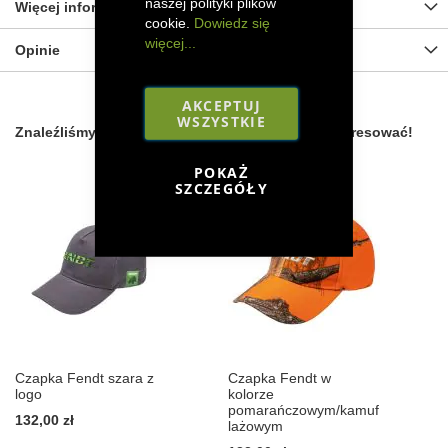
naszej polityki plików
Więcej informacji
cookie.
Dowiedz się
więcej...
Opinie
AKCEPTUJ
WSZYSTKIE
Znaleźliśmy inne produkty, które mogą Cię zainteresować!
POKAŻ
SZCZEGÓŁY
Czapka Fendt szara z
Czapka Fendt w
logo
kolorze
pomarańczowym/kamuf
132,00 zł
lażowym