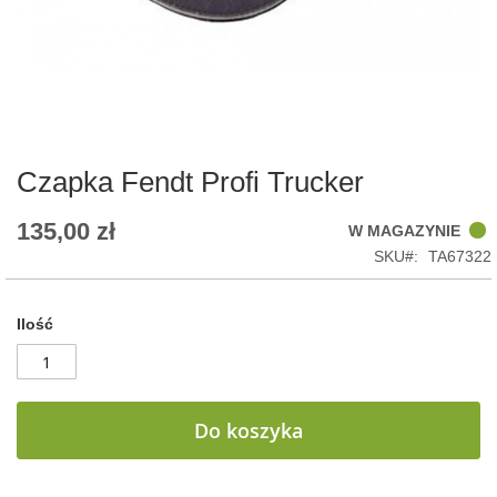
Skip
to
the
beginning
of
Czapka Fendt Profi Trucker
the
images
135,00 zł
W MAGAZYNIE
gallery
SKU
TA67322
Ilość
Do koszyka