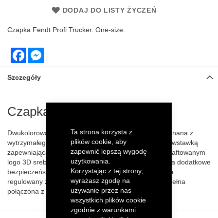
DODAJ DO LISTY ŻYCZEŃ
Czapka Fendt Profi Trucker. One-size.
Facebook
Messenger
Szczegóły
Czapka Fendt Profi Trucker
Ta strona korzysta z
Dwukolorowa profesjonalna czapka typu trucker wykonana z
plików cookie, aby
wytrzymałego bawełnianego materiału z siateczkową wstawką
zapewnić lepszą wygodę
zapewniającą optymalną wentylację. Z wypukłym wyhaftowanym
użytkowania.
logo 3D srebrną nicią i odblaskową lamówką zapewnia dodatkowe
Korzystając z tej strony,
bezpieczeństwo. Czapka w jednym rozmiarze posiada
wyrażasz zgodę na
regulowany zatrzask z tyłu głowy. Materiał: 100% bawełna
używanie przez nas
połączona z siatką 100% poliester.
wszystkich plików cookie
zgodnie z warunkami