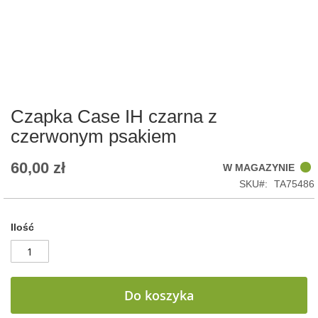
Skip
to
the
beginning
of
Czapka Case IH czarna z
the
czerwonym psakiem
images
gallery
60,00 zł
W MAGAZYNIE
SKU
TA75486
Ilość
Do koszyka