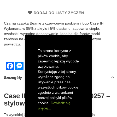
DODAJ DO LISTY ŻYCZEŃ
Czarna czapka Beanie z czerwonym paskiem i logo
Case IH
.
Wykonana w 95% z akrylu i 5% elastanu, zapewnia ciepło,
trwałość i wygodne dopasowanie. Idealna dla fanów marki –
zarówno na co dzień, jak i podczas aktywności na świeżym
powietrzu.
Ta strona korzysta z
plików cookie, aby
zapewnić lepszą wygodę
Facebook
Messenger
użytkowania.
Korzystając z tej strony,
wyrażasz zgodę na
Szczegóły
używanie przez nas
wszystkich plików cookie
zgodnie z warunkami
Case IH Beanie Mütze 51210257 –
naszej polityki plików
stylowa czapka zimowa
cookie.
Dowiedz się
więcej...
Ta wysokiej jakości czapka Beanie to świetny wybór dla