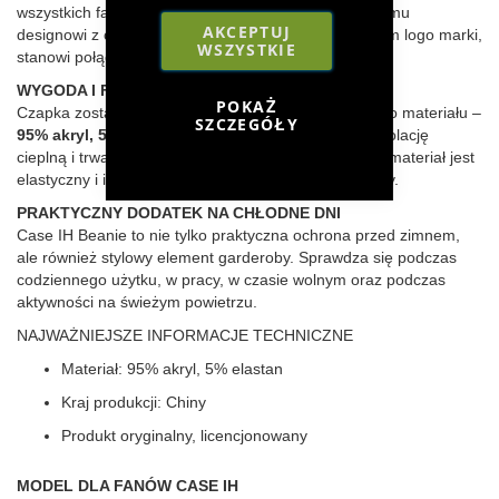
wszystkich fanów marki
Case IH
. Dzięki nowoczesnemu
AKCEPTUJ
designowi z czerwonym paskiem i charakterystycznym logo marki,
WSZYSTKIE
stanowi połączenie funkcjonalności i stylu.
WYGODA I FUNKCJONALNOŚĆ
POKAŻ
Czapka została wykonana z miękkiego i wytrzymałego materiału –
SZCZEGÓŁY
95% akryl, 5% elastan
. Akryl zapewnia optymalną izolację
cieplną i trwałość, a domieszka elastanu sprawia, że materiał jest
elastyczny i idealnie dopasowuje się do kształtu głowy.
PRAKTYCZNY DODATEK NA CHŁODNE DNI
Case IH Beanie to nie tylko praktyczna ochrona przed zimnem,
ale również stylowy element garderoby. Sprawdza się podczas
codziennego użytku, w pracy, w czasie wolnym oraz podczas
aktywności na świeżym powietrzu.
NAJWAŻNIEJSZE INFORMACJE TECHNICZNE
Materiał: 95% akryl, 5% elastan
Kraj produkcji: Chiny
Produkt oryginalny, licencjonowany
MODEL DLA FANÓW CASE IH