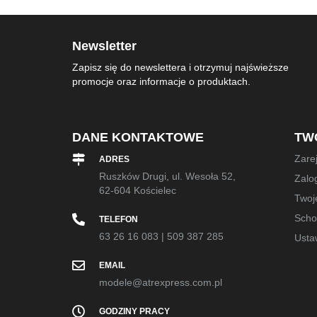
Newsletter
Zapisz się do newslettera i otrzymuj najświeższe
promocje oraz informacje o produktach.
DANE KONTAKTOWE
TW
Zarej
ADRES
Ruszków Drugi, ul. Wesoła 52,
Zalog
62-604 Kościelec
Twoj
Sch
TELEFON
63 26 16 083
|
509 387 285
Usta
EMAIL
modele@atrexpress.com.pl
GODZINY PRACY