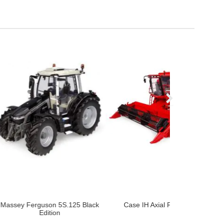
on 5S.125 Black
Case IH Axial Flow 2188
Joskin Bet
ition