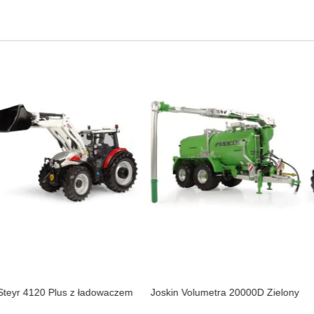
s z ładowaczem
Joskin Volumetra 20000D Zielony
Massey Fergus
Ed