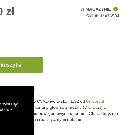
 zł
W MAGAZYNIE
SKU
MA76594
 koszyka
 LISTY ŻYCZEŃ
 Case IH Puma 185 CVXDrive w skali 1:32 od
Universal
orzystając
cjonerski model wykonany głównie z metalu (Die-Cast) z
odnie z
worzywa sztucznego oraz gumowymi oponami. Charakteryzuje
ścią odwzorowania i realistycznymi detalami.
k
senger