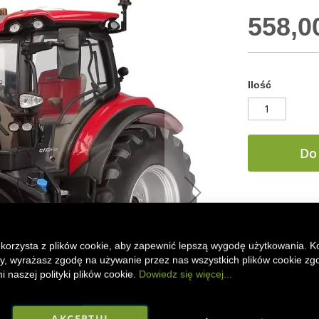
558,00
Ilość
Do
DODAJ DO
Model ciągnika
 korzysta z plików cookie, aby zapewnić lepszą wygodę użytkowania. K
Hobbies
. Kolek
ony, wyrażasz zgodę na używanie przez nas wszystkich plików cookie zg
elementami z t
 naszej polityki plików cookie.
Dowiedz się więcej...
się wysoką jako
Faceboo
Mes
AKCEPTUJ