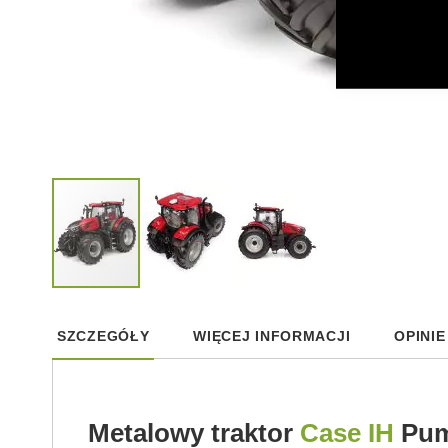
Skip
to
SZCZEGÓŁY
WIĘCEJ INFORMACJI
OPINIE
the
beginning
of
the
images
Metalowy traktor
Case IH
Pum
gallery