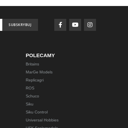
SUBSKRYBUJ
POLECAMY
Britains
MarGe Models
Replicagri
ROS
Schuco
Siku
Siku Control
Universal Hobbies