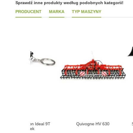
Sprawdź inne produkty według podobnych kategorii!
PRODUCENT
MARKA
TYP MASZYNY
on Ideal 9T
Quivogne HV 630
Steyr 4120 Plu
zek