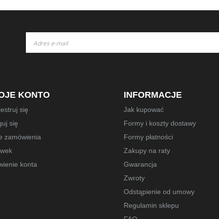
Subskrybuj
nasz
newsletter:
OJE KONTO
INFORMACJE
estruj się
Jak kupować
uj się
Formy i koszty dostawy
e zamówienia
Formy płatności
owek
Zakupy na raty
wienie konta
Gwarancja
Zwroty
Odstąpienie od umowy
Regulamin sklepu