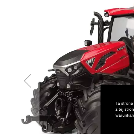
of
the
images
gallery
Ta strona
z tej str
warunkami