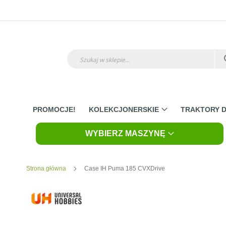
Przejdź
do
treści
Szukaj
PROMOCJE!
KOLEKCJONERSKIE
TRAKTORY D
WYBIERZ MASZYNĘ
Strona główna
Case IH Puma 185 CVXDrive
Skip
to
the
end