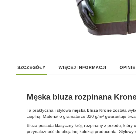
Skip
to
SZCZEGÓŁY
WIĘCEJ INFORMACJI
OPINIE
the
beginning
of
the
images
Męska bluza rozpinana Krone 
gallery
Ta praktyczna i stylowa
męska bluza Krone
została wyko
cieplną. Materiał o gramaturze 320 g/m² gwarantuje trw
Bluza posiada klasyczny krój, rozpinany z przodu, który u
przynależność do oficjalnej kolekcji producenta. Stylowy