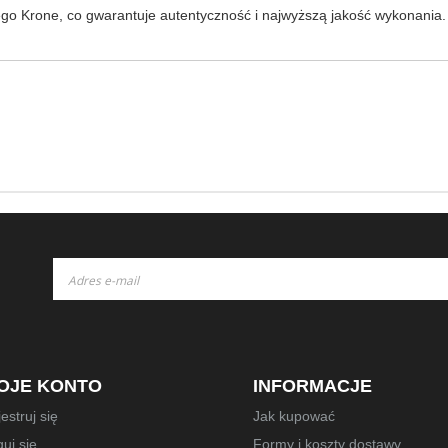
go Krone, co gwarantuje autentyczność i najwyższą jakość wykonania.
Subskrybuj
nasz
newsletter:
OJE KONTO
INFORMACJE
estruj się
Jak kupować
uj się
Formy i koszty dostawy