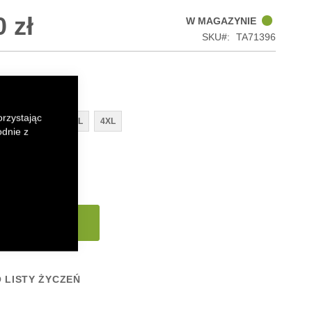
 zł
W MAGAZYNIE
SKU
TA71396
orzystając
XL
2XL
3XL
4XL
odnie z
 koszyka
 LISTY ŻYCZEŃ
k
senger