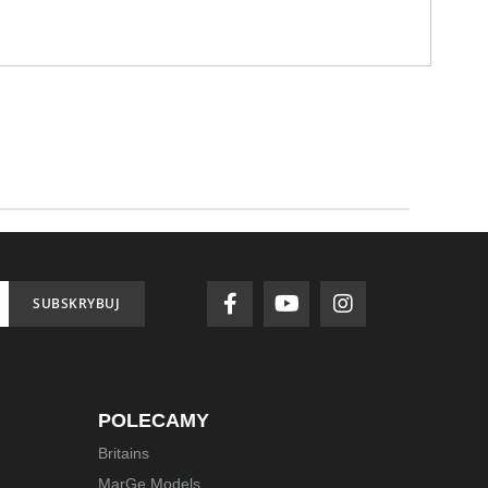
SUBSKRYBUJ
POLECAMY
Britains
MarGe Models