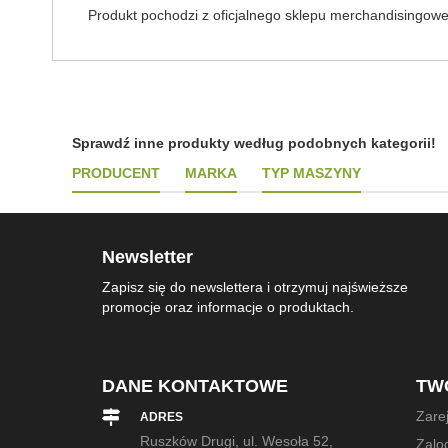
Produkt pochodzi z oficjalnego sklepu merchandisingowe
Sprawdź inne produkty według podobnych kategorii!
PRODUCENT
MARKA
TYP MASZYNY
Newsletter
Zapisz się do newslettera i otrzymuj najświeższe
promocje oraz informacje o produktach.
DANE KONTAKTOWE
TW
Zarej
ADRES
Ruszków Drugi, ul. Wesoła 52,
Zalog