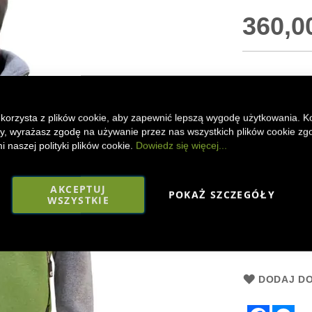
360,00
Rozmiar
 korzysta z plików cookie, aby zapewnić lepszą wygodę użytkowania. K
S
L
ony, wyrażasz zgodę na używanie przez nas wszystkich plików cookie zg
 naszej polityki plików cookie.
Dowiedz się więcej...
Ilość
AKCEPTUJ
POKAŻ SZCZEGÓŁY
WSZYSTKIE
Do
DODAJ DO
Faceboo
Mes