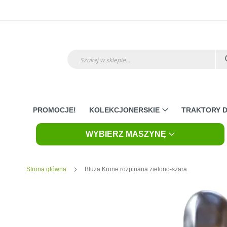
Przejdź
do
treści
Szukaj
PROMOCJE!
KOLEKCJONERSKIE
TRAKTORY D
WYBIERZ MASZYNĘ
Strona główna
Bluza Krone rozpinana zielono-szara
Skip
to
the
end